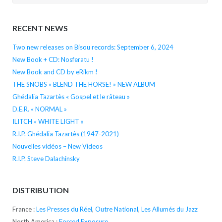
for:
RECENT NEWS
Two new releases on Bisou records: September 6, 2024
New Book + CD: Nosferatu !
New Book and CD by eRikm !
THE SNOBS « BLEND THE HORSE! » NEW ALBUM
Ghédalia Tazartès « Gospel et le râteau »
D.E.R. « NORMAL »
ILITCH « WHITE LIGHT »
R.I.P. Ghédalia Tazartès (1947-2021)
Nouvelles vidéos – New Videos
R.I.P. Steve Dalachinsky
DISTRIBUTION
France :
Les Presses du Réel
,
Outre National
,
Les Allumés du Jazz
North America :
Forced Exposure