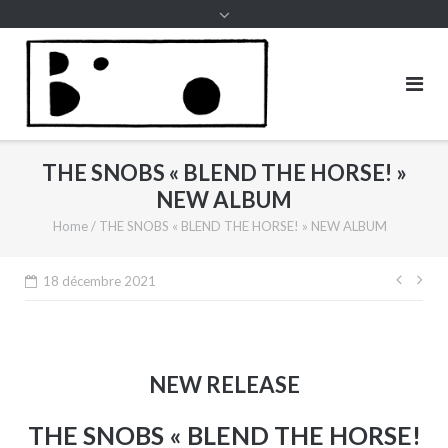
to
content
THE SNOBS « BLEND THE HORSE! »
NEW ALBUM
Home
/
THE SNOBS « BLEND THE HORSE! » NEW ALBUM
Navi
18 décembre 2021
de
l’arti
NEW RELEASE
THE SNOBS « BLEND THE HORSE!