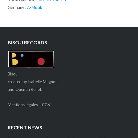
Germany :
A-Musik
BISOU RECORDS
Bisou
created by Isabelle Magnon
and Quentin Rollet.
Mentions légales
–
CGV
RECENT NEWS