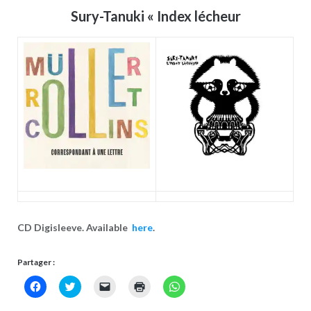
Sury-Tanuki « Index lécheur
CD Digisleeve. Available
here
.
Partager :
Cliquez
Click
Cliquer
Cliquer
Cliquez
pour
to
pour
pour
pour
partager
share
envoyer
imprimer(ouvre
partager