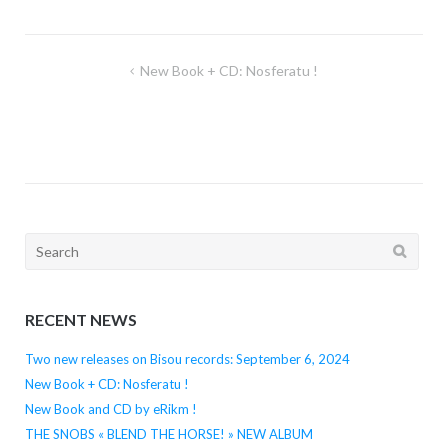
sur
on
un
dans
sur
Facebook(ouvre
Twitter(ouvre
lien
une
WhatsApp(ouvre
dans
dans
par
nouvelle
dans
une
une
e-
fenêtre)
une
nouvelle
nouvelle
mail
nouvelle
fenêtre)
fenêtre)
à
fenêtre)
Navigation
New Book + CD: Nosferatu !
un
ami(ouvre
de
dans
une
l’article
nouvelle
fenêtre)
Search
for:
RECENT NEWS
Two new releases on Bisou records: September 6, 2024
New Book + CD: Nosferatu !
New Book and CD by eRikm !
THE SNOBS « BLEND THE HORSE! » NEW ALBUM