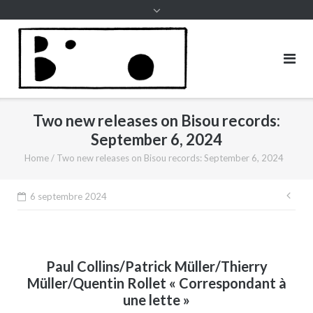
to
content
Two new releases on Bisou records:
September 6, 2024
Home
/
Two new releases on Bisou records: September 6, 2024
Nav
6 septembre 2024
de
l’ar
Paul Collins/Patrick Müller/Thierry
Müller/Quentin Rollet « Correspondant à
une lette »