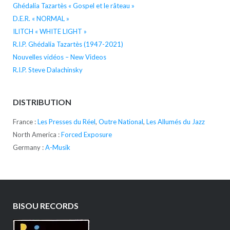
Ghédalia Tazartès « Gospel et le râteau »
D.E.R. « NORMAL »
ILITCH « WHITE LIGHT »
R.I.P. Ghédalia Tazartès (1947-2021)
Nouvelles vidéos – New Videos
R.I.P. Steve Dalachinsky
DISTRIBUTION
France :
Les Presses du Réel
,
Outre National
,
Les Allumés du Jazz
North America :
Forced Exposure
Germany :
A-Musik
BISOU RECORDS