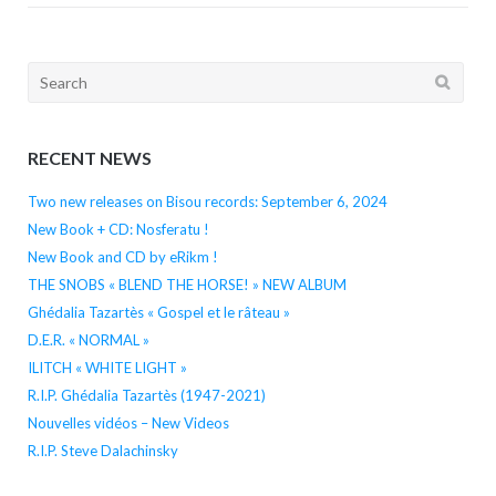
Search
for:
RECENT NEWS
Two new releases on Bisou records: September 6, 2024
New Book + CD: Nosferatu !
New Book and CD by eRikm !
THE SNOBS « BLEND THE HORSE! » NEW ALBUM
Ghédalia Tazartès « Gospel et le râteau »
D.E.R. « NORMAL »
ILITCH « WHITE LIGHT »
R.I.P. Ghédalia Tazartès (1947-2021)
Nouvelles vidéos – New Videos
R.I.P. Steve Dalachinsky