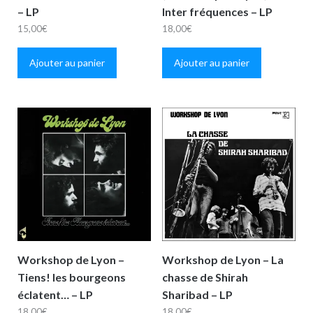
– LP
Inter fréquences – LP
15,00
€
18,00
€
Ajouter au panier
Ajouter au panier
Workshop de Lyon –
Workshop de Lyon – La
Tiens! les bourgeons
chasse de Shirah
éclatent… – LP
Sharibad – LP
18,00
€
18,00
€