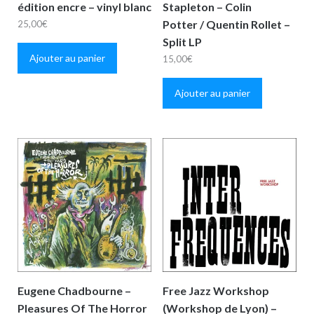
édition encre – vinyl blanc
Stapleton – Colin
Potter / Quentin Rollet –
25,00
€
Split LP
Ajouter au panier
15,00
€
Ajouter au panier
Eugene Chadbourne –
Free Jazz Workshop
Pleasures Of The Horror
(Workshop de Lyon) –