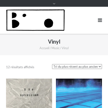
to
content
Vinyl
Accueil
/
Music
/ Vinyl
12 résultats affichés