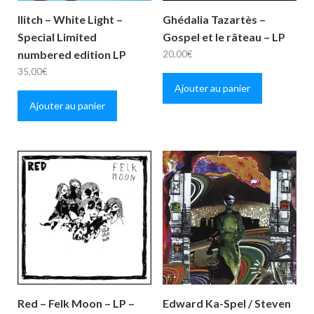
Ilitch – White Light –
Ghédalia Tazartès –
Special Limited
Gospel et le râteau – LP
numbered edition LP
20,00
€
35,00
€
Ajouter au panier
Ajouter au panier
Red – Felk Moon – LP –
Edward Ka-Spel / Steven