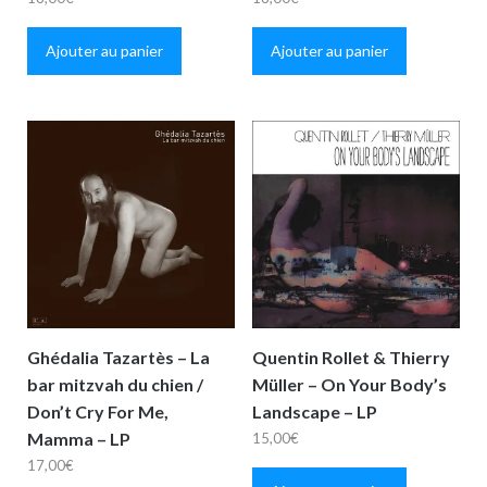
Ajouter au panier
Ajouter au panier
Ghédalia Tazartès – La
Quentin Rollet & Thierry
bar mitzvah du chien /
Müller – On Your Body’s
Don’t Cry For Me,
Landscape – LP
Mamma – LP
15,00
€
17,00
€