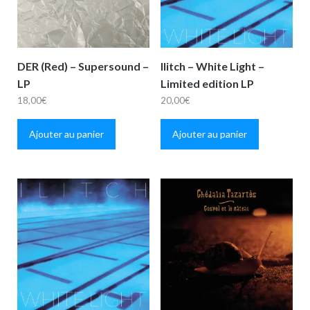
DER (Red) – Supersound –
Ilitch – White Light –
LP
Limited edition LP
18,00
€
20,00
€
Ajouter au panier
Ajouter au panier