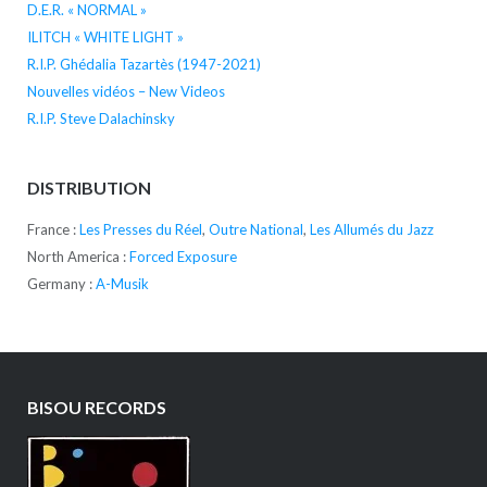
D.E.R. « NORMAL »
ILITCH « WHITE LIGHT »
R.I.P. Ghédalia Tazartès (1947-2021)
Nouvelles vidéos – New Videos
R.I.P. Steve Dalachinsky
DISTRIBUTION
France :
Les Presses du Réel
,
Outre National
,
Les Allumés du Jazz
North America :
Forced Exposure
Germany :
A-Musik
BISOU RECORDS