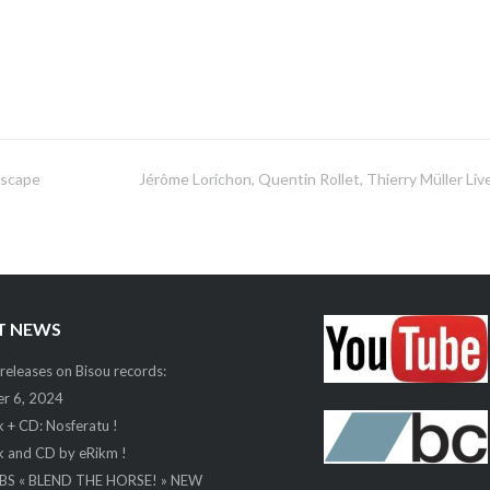
dscape
Jérôme Lorichon, Quentin Rollet, Thierry Müller Liv
T NEWS
eleases on Bisou records:
r 6, 2024
 + CD: Nosferatu !
 and CD by eRikm !
BS « BLEND THE HORSE! » NEW