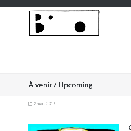
Skip
to
content
À venir / Upcoming
2 mars 2016