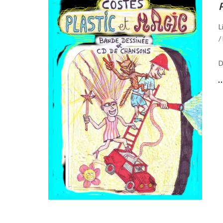
P
L
/
D