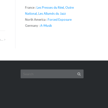
France :
Les Presses du Réel
,
Outre
National
,
Les Allumés du Jazz
North America :
Forced Exposure
Germany :
A-Musik
e…
Search
for: