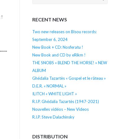
for:
 !
RECENT NEWS
Two new releases on Bisou records:
September 6, 2024
New Book + CD: Nosferatu !
New Book and CD by eRikm !
THE SNOBS « BLEND THE HORSE! » NEW
ALBUM
Ghédalia Tazartès « Gospel et le râteau »
D.E.R. « NORMAL »
ILITCH « WHITE LIGHT »
R.I.P. Ghédalia Tazartès (1947-2021)
Nouvelles vidéos – New Videos
R.I.P. Steve Dalachinsky
DISTRIBUTION