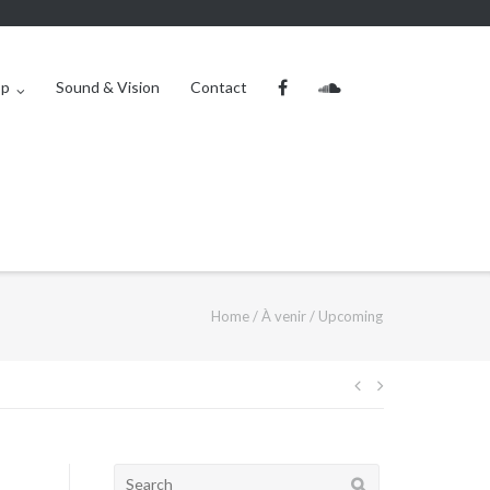
op
Sound & Vision
Contact
Home
/
À venir / Upcoming
Navigation
de
l’article
Search