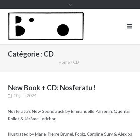
to
content
Catégorie :
CD
Home
/
CD
New Book + CD: Nosferatu !
10 juin 2024
Nosferatu’s New Soundtrack by Emmanuelle Parrenin, Quentin
Rollet & Jérôme Lorichon.
Illustrated by Marie-Pierre Brunel, Foolz, Caroline Sury & Alexios