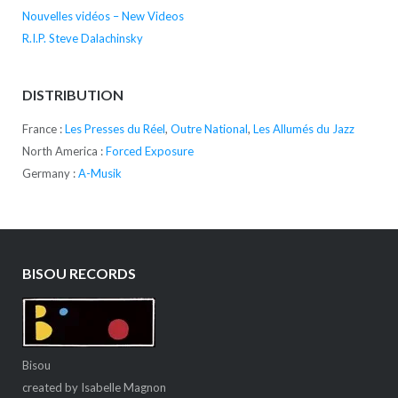
Nouvelles vidéos – New Videos
R.I.P. Steve Dalachinsky
DISTRIBUTION
France :
Les Presses du Réel
,
Outre National
,
Les Allumés du Jazz
North America :
Forced Exposure
Germany :
A-Musik
BISOU RECORDS
Bisou
created by Isabelle Magnon