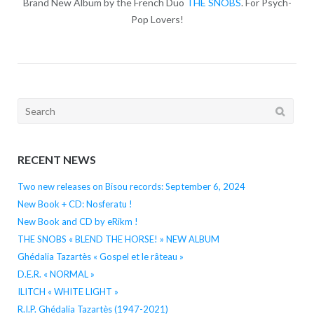
Brand New Album by the French Duo
THE SNOBS
. For Psych-
Pop Lovers!
Search
for:
RECENT NEWS
Two new releases on Bisou records: September 6, 2024
New Book + CD: Nosferatu !
New Book and CD by eRikm !
THE SNOBS « BLEND THE HORSE! » NEW ALBUM
Ghédalia Tazartès « Gospel et le râteau »
D.E.R. « NORMAL »
ILITCH « WHITE LIGHT »
R.I.P. Ghédalia Tazartès (1947-2021)